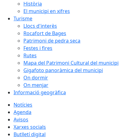
Història
El municipi en xifres
Turisme
Llocs d'interès
Rocafort de Bages
Patrimoni de pedra seca
Festes i fires
Rutes
Mapa del Patrimoni Cultural del municipi
Gigafoto panoràmica del municipi
On dormir
On menjar
Informació geogràfica
Notícies
Agenda
Avisos
Xarxes socials
Butlletí digital