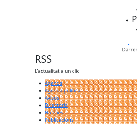
P
Fa
Darrer
RSS
L'actualitat a un clic
Agenda
Agenda política
Avisos
Directoris
Notícies
Publicacions