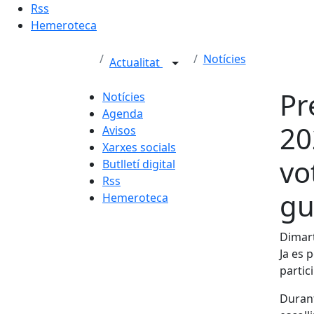
Rss
Hemeroteca
Notícies
Actualitat
Pr
Notícies
Agenda
20
Avisos
Xarxes socials
vo
Butlletí digital
Rss
gu
Hemeroteca
Dimar
Ja es 
partic
Durant