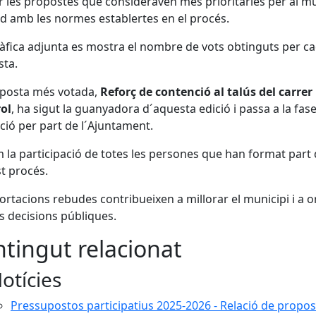
ir les propostes que consideraven més prioritàries per al mu
d amb les normes establertes en el procés.
ràfica adjunta es mostra el nombre de vots obtinguts per c
sta.
oposta més votada,
Reforç de contenció al talús del carrer
ol
, ha sigut la guanyadora d´aquesta edició i passa a la fas
ció per part de l´Ajuntament.
 la participació de totes les persones que han format part 
t procés.
ortacions rebudes contribueixen a millorar el municipi i a o
s decisions públiques.
tingut relacionat
otícies
Pressupostos participatius 2025-2026 - Relació de propos