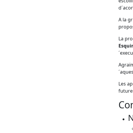
escoll
d´acor
A la g
propo
La pr
Esquir
´execu
Agraïm
´aques
Les ap
future
Con
N