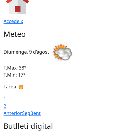
Accedeix
Meteo
Diumenge, 9 d’agost
D
T.Màx: 38°
T
T.Min: 17°
T
Tarda
T
1
2
Anterior
Següent
Butlletí digital