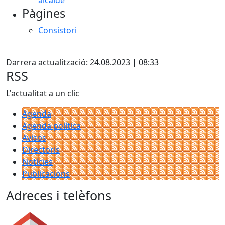
alcalde
Pàgines
Consistori
Facebook
X
Darrera actualització: 24.08.2023 | 08:33
RSS
L'actualitat a un clic
Agenda
Agenda política
Avisos
Directoris
Notícies
Publicacions
Adreces i telèfons