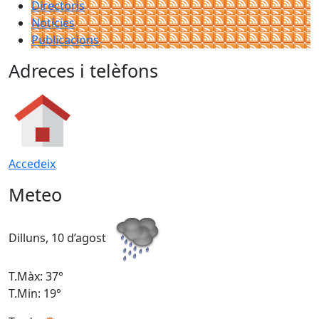
Directoris
Notícies
Publicacions
Adreces i telèfons
Accedeix
Meteo
Dilluns, 10 d’agost
D
T.Màx: 37°
T
T.Min: 19°
T