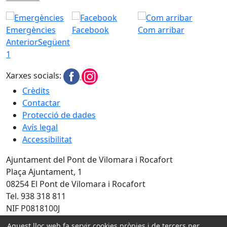
Emergències
Facebook
Com arribar
Anterior
Següent
1
Xarxes socials:
Crèdits
Contactar
Protecció de dades
Avís legal
Accessibilitat
Ajuntament del Pont de Vilomara i Rocafort
Plaça Ajuntament, 1
08254 El Pont de Vilomara i Rocafort
Tel. 938 318 811
NIF P0818100J
Aquest lloc web fa servir cookies pròpies i de tercers per