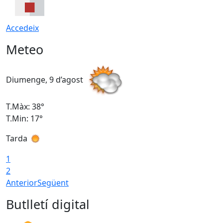
Accedeix
Meteo
Diumenge, 9 d’agost
D
T.Màx: 38°
T
T.Min: 17°
T
Tarda
T
1
2
Anterior
Següent
Butlletí digital