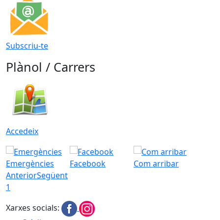
Subscriu-te
Plànol / Carrers
Accedeix
Emergències
Facebook
Com arribar
Anterior
Següent
1
Xarxes socials: