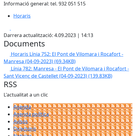
Informació general: tel. 932 051 515
Horaris
Facebook
X
Darrera actualització: 4.09.2023 | 14:13
Documents
Horaris Línia 752: El Pont de Vilomara i Rocafort -
Manresa (04-09-2023)
(69.34KB)
Línia 782: Manresa - El Pont de Vilomara i Rocafort -
Sant Vicenç de Castellet (04-09-2023)
(139.83KB)
RSS
L'actualitat a un clic
Agenda
Agenda política
Avisos
Directoris