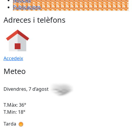
Notícies
Publicacions
Adreces i telèfons
Accedeix
Meteo
Divendres, 7 d’agost
D
T.Màx: 36°
T
T.Min: 18°
T
Tarda
T