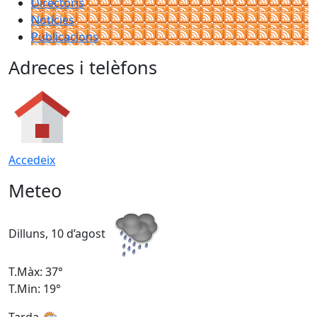
Directoris
Notícies
Publicacions
Adreces i telèfons
Accedeix
Meteo
Dilluns, 10 d’agost
D
T.Màx: 37°
T
T.Min: 19°
T
Tarda
T