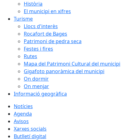
Història
El municipi en xifres
Turisme
Llocs d'interès
Rocafort de Bages
Patrimoni de pedra seca
Festes i fires
Rutes
Mapa del Patrimoni Cultural del municipi
Gigafoto panoràmica del municipi
On dormir
On menjar
Informació geogràfica
Notícies
Agenda
Avisos
Xarxes socials
Butlletí digital