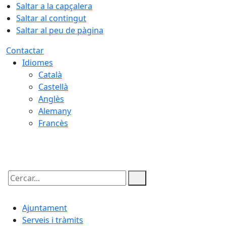
Saltar a la capçalera
Saltar al contingut
Saltar al peu de pàgina
Contactar
Idiomes
Català
Castellà
Anglès
Alemany
Francès
10.08.2026 | 04:43
Cercar:
Ajuntament
Serveis i tràmits