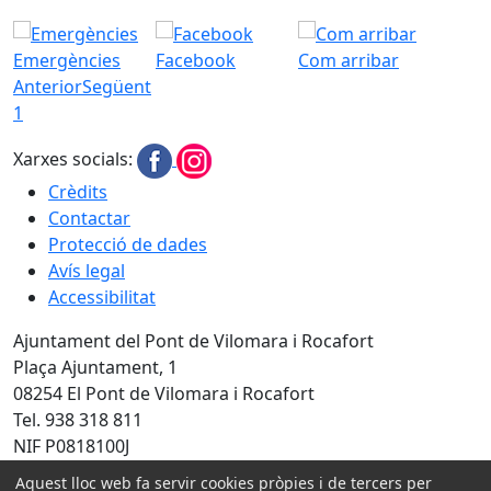
Emergències
Facebook
Com arribar
Anterior
Següent
1
Xarxes socials:
Crèdits
Contactar
Protecció de dades
Avís legal
Accessibilitat
Ajuntament del Pont de Vilomara i Rocafort
Plaça Ajuntament, 1
08254 El Pont de Vilomara i Rocafort
Tel. 938 318 811
NIF P0818100J
Aquest lloc web fa servir cookies pròpies i de tercers per