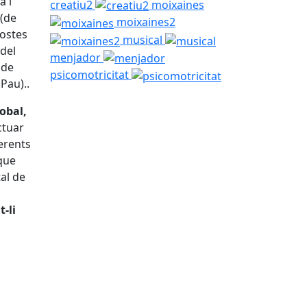
a i
creatiu2
moixaines
 (de
moixaines2
postes
musical
 del
menjador
 de
psicomotricitat
Pau)..
lobal,
ctuar
erents
 que
al de
-li