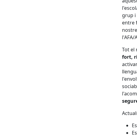
aquest
l'esco
grup i
entre 
nostre
l'AFA/
Tot el
fort, r
activa
llengu
l'envo
sociab
l'acom
segure
Actual
Es
Es