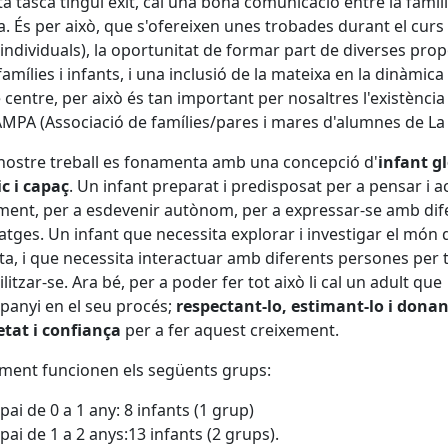
a tasca tingui èxit, cal una bona comunicació entre la famíli
la. És per això, que s'ofereixen unes trobades durant el curs
 individuals), la oportunitat de formar part de diverses pro
famílies i infants, i una inclusió de la mateixa en la dinàmica
 centre, per això és tan important per nosaltres l'existència
AMPA (Associació de famílies/pares i mares d'alumnes de La 
 nostre treball es fonamenta amb una concepció d'
infant g
ic i capaç
. Un infant preparat i predisposat per a pensar i a
ment, per a esdevenir autònom, per a expressar-se amb dif
atges. Un infant que necessita explorar i investigar el món
lta, i que necessita interactuar amb diferents persones per t
ilitzar-se. Ara bé, per a poder fer tot això li cal un adult que
panyi en el seu procés;
respectant-lo, estimant-lo i donant
tat i confiança
per a fer aquest creixement.
ment funcionen els següents grups:
pai de 0 a 1 any: 8 infants (1 grup)
pai de 1 a 2 anys:13 infants (2 grups).