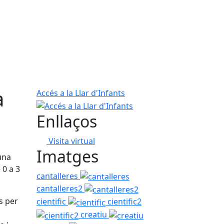
a
Accés a la Llar d'Infants
Enllaços
Visita virtual
Imatges
una
 0 a 3
cantalleres
cantalleres2
s per
cientific
cientific2
creatiu