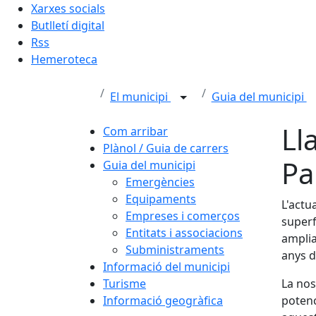
Xarxes socials
Butlletí digital
Rss
Hemeroteca
El municipi
Guia del municipi
Ll
Com arribar
Plànol / Guia de carrers
Pa
Guia del municipi
Emergències
Equipaments
L'actu
Empreses i comerços
superf
Entitats i associacions
amplia
Subministraments
anys d
Informació del municipi
Turisme
La nos
Informació geogràfica
potenc