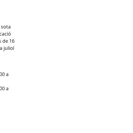
, sota
cació
s de 16
 juliol
.00 a
.00 a