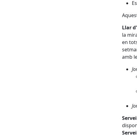
Es
Aquest
Llar d
la mir
en tot
setman
amb le
Jo
Jo
Servei
dispon
Servei