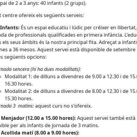
pai de 2 a 3 anys: 40 infants (2 grups).
 centre ofereix els següents serveis:
'Infants:
És un espai educatiu i lúdic per créixer en llibertat
ada de professionals qualificades en primera infància. L'edu
s els seus àmbits és la nostra principal fita. Adreçat a infant
es a 36 mesos. Aquest servei està disponible de setembre a
s següents opcions:
rnada sencera (hi ha dues modalitats):
Modalitat 1: de dilluns a divendres de 9.00 a 12.30 i de 15
16.30 hores.
Modalitat 2: de dilluns a divendres de 8.00 a 12.30 i de 15
15.30 hores.
rnada 3 matins:
aquest curs no s'ofereix.
 Menjador (12.00 a 15.00 hores):
Aquest servei també està
ible per als infants de jornada de 3 matins.
 Acollida matí (8.00 a 9.00 hores):