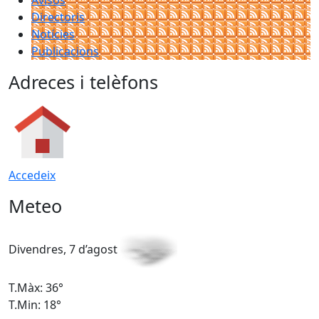
Directoris
Notícies
Publicacions
Adreces i telèfons
Accedeix
Meteo
Divendres, 7 d’agost
D
T.Màx: 36°
T
T.Min: 18°
T