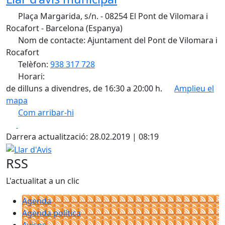
Plaça Margarida, s/n. - 08254 El Pont de Vilomara i
Rocafort - Barcelona (Espanya)
Nom de contacte: Ajuntament del Pont de Vilomara i
Rocafort
Telèfon:
938 317 728
Horari:
de dilluns a divendres, de 16:30 a 20:00 h.
Amplieu el
mapa
Com arribar-hi
Leaflet
| ©
OpenStreetMap
contributors
Facebook
X
+
Darrera actualització: 28.02.2019 | 08:19
−
Llar d'Avis
RSS
L'actualitat a un clic
Agenda
Agenda política
Avisos