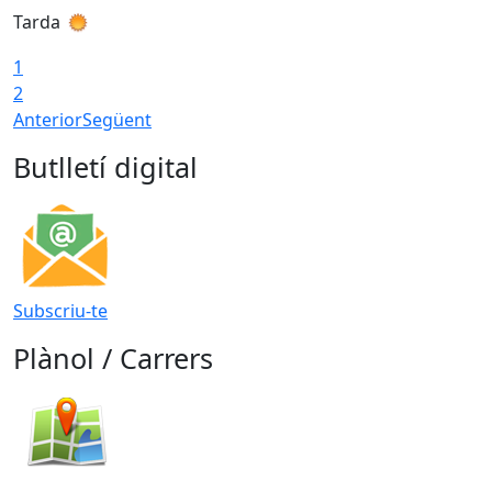
Tarda
T
1
2
Anterior
Següent
Butlletí digital
Subscriu-te
Plànol / Carrers