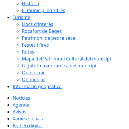
Història
El municipi en xifres
Turisme
Llocs d'interès
Rocafort de Bages
Patrimoni de pedra seca
Festes i fires
Rutes
Mapa del Patrimoni Cultural del municipi
Gigafoto panoràmica del municipi
On dormir
On menjar
Informació geogràfica
Notícies
Agenda
Avisos
Xarxes socials
Butlletí digital