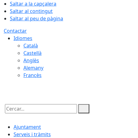
Saltar a la capçalera
Saltar al contingut
Saltar al peu de pàgina
Contactar
Idiomes
Català
Castellà
Anglès
Alemany
Francès
07.08.2026 | 02:32
Cercar:
Ajuntament
Serveis i tràmits