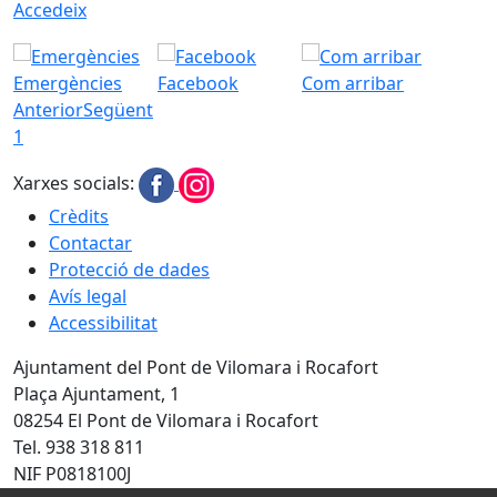
Accedeix
Emergències
Facebook
Com arribar
Anterior
Següent
1
Xarxes socials:
Crèdits
Contactar
Protecció de dades
Avís legal
Accessibilitat
Ajuntament del Pont de Vilomara i Rocafort
Plaça Ajuntament, 1
08254 El Pont de Vilomara i Rocafort
Tel. 938 318 811
NIF P0818100J