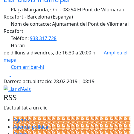
Plaça Margarida, s/n. - 08254 El Pont de Vilomara i
Rocafort - Barcelona (Espanya)
Nom de contacte: Ajuntament del Pont de Vilomara i
Rocafort
Telèfon:
938 317 728
Horari:
de dilluns a divendres, de 16:30 a 20:00 h.
Amplieu el
mapa
Com arribar-hi
Leaflet
| ©
OpenStreetMap
contributors
Facebook
X
+
Darrera actualització: 28.02.2019 | 08:19
−
Llar d'Avis
RSS
L'actualitat a un clic
Agenda
Agenda política
Avisos