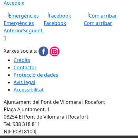
Accedeix
Emergències
Facebook
Com arribar
Anterior
Següent
1
Xarxes socials:
Crèdits
Contactar
Protecció de dades
Avís legal
Accessibilitat
Ajuntament del Pont de Vilomara i Rocafort
Plaça Ajuntament, 1
08254 El Pont de Vilomara i Rocafort
Tel. 938 318 811
NIF P0818100J