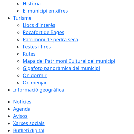
Història
El municipi en xifres
Turisme
Llocs d'interès
Rocafort de Bages
Patrimoni de pedra seca
Festes i fires
Rutes
Mapa del Patrimoni Cultural del municipi
Gigafoto panoràmica del municipi
On dormir
On menjar
Informació geogràfica
Notícies
Agenda
Avisos
Xarxes socials
Butlletí digital