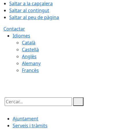
Saltar a la capçalera
Saltar al contingut
Saltar al peu de pàgina
Contactar
Idiomes
Català
Castellà
Anglès
Alemany
Francès
07.08.2026 | 13:54
Cercar:
Ajuntament
Serveis i tràmits