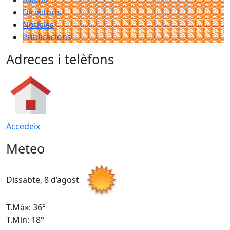
Directoris
Notícies
Publicacions
Adreces i telèfons
Accedeix
Meteo
Dissabte, 8 d’agost
D
T.Màx: 36°
T
T.Min: 18°
T