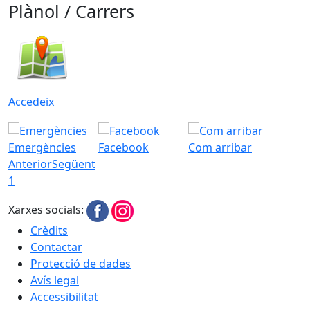
Plànol / Carrers
Accedeix
Emergències
Facebook
Com arribar
Anterior
Següent
1
Xarxes socials:
Crèdits
Contactar
Protecció de dades
Avís legal
Accessibilitat