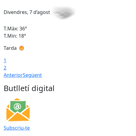
Divendres, 7 d’agost
D
T.Màx: 36°
T
T.Min: 18°
T
Tarda
T
1
2
Anterior
Següent
Butlletí digital
Subscriu-te