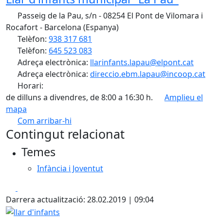
Passeig de la Pau, s/n - 08254 El Pont de Vilomara i
Rocafort - Barcelona (Espanya)
Telèfon:
938 317 681
Telèfon:
645 523 083
Adreça electrònica:
llarinfants.lapau@elpont.cat
Adreça electrònica:
direccio.ebm.lapau@incoop.cat
Horari:
de dilluns a divendres, de 8:00 a 16:30 h.
Amplieu el
mapa
Com arribar-hi
Leaflet
| ©
OpenStreetMap
contributors
Contingut relacionat
+
Temes
−
Infància i Joventut
Facebook
X
Darrera actualització: 28.02.2019 | 09:04
llar d'infants