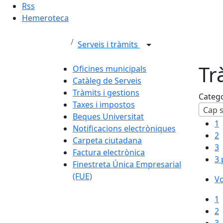
Rss
Hemeroteca
Serveis i tràmits
Tr
Oficines municipals
Catàleg de Serveis
Tràmits i gestions
Categ
Taxes i impostos
Cap s
Beques Universitat
1
Notificacions electròniques
2
Carpeta ciutadana
3
Factura electrònica
3 
Finestreta Única Empresarial
(FUE)
Vo
1
2