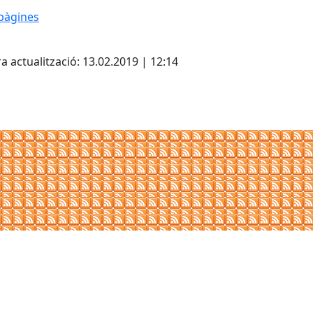
pàgines
cebook
X
Pdf
a actualització: 13.02.2019 | 12:14