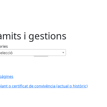
àmits i gestions
ories
elecció
pàgines
lant o certificat de convivència (actual o històric)