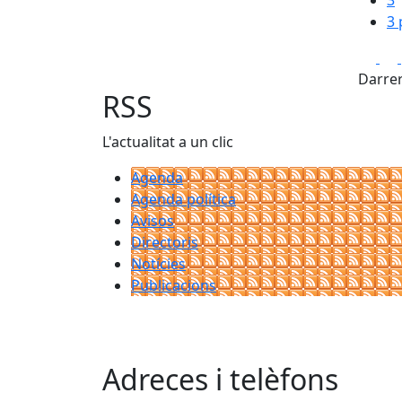
3
3 
Fa
Darrer
RSS
L'actualitat a un clic
Agenda
Agenda política
Avisos
Directoris
Notícies
Publicacions
Adreces i telèfons