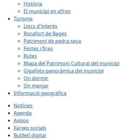
Història
El municipi en xifres
Turisme
Llocs d'interès
Rocafort de Bages
Patrimoni de pedra seca
Festes i fires
Rutes
Mapa del Patrimoni Cultural del municipi
Gigafoto panoràmica del municipi
On dormir
On menjar
Informació geogràfica
Notícies
Agenda
Avisos
Xarxes socials
Butlletí digital