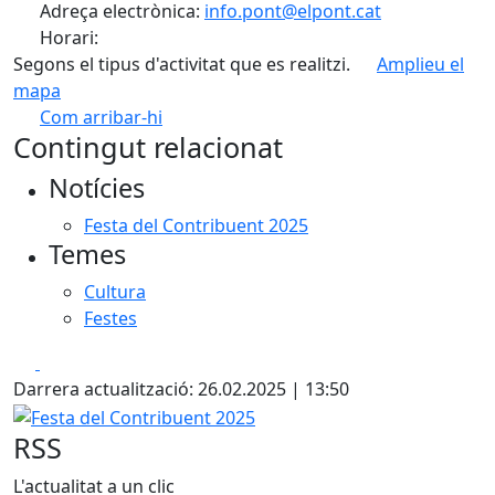
Adreça electrònica:
info.pont@elpont.cat
Horari:
Segons el tipus d'activitat que es realitzi.
Amplieu el
mapa
Com arribar-hi
Leaflet
| ©
OpenStreetMap
contributors
Contingut relacionat
+
Notícies
−
Festa del Contribuent 2025
Temes
Cultura
Festes
Facebook
X
Darrera actualització: 26.02.2025 | 13:50
Festa del Contribuent 2025
RSS
L'actualitat a un clic