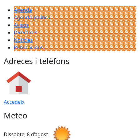
Agenda
Agenda política
Avisos
Directoris
Notícies
Publicacions
Adreces i telèfons
Accedeix
Meteo
Dissabte, 8 d’agost
D