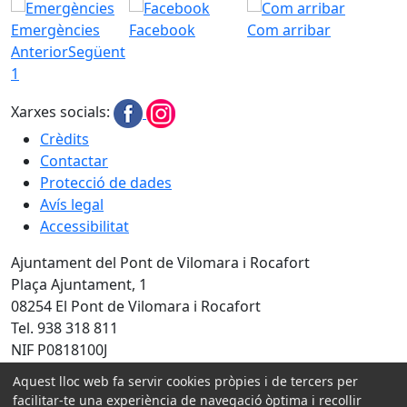
Emergències
Facebook
Com arribar
Anterior
Següent
1
Xarxes socials:
Crèdits
Contactar
Protecció de dades
Avís legal
Accessibilitat
Ajuntament del Pont de Vilomara i Rocafort
Plaça Ajuntament, 1
08254 El Pont de Vilomara i Rocafort
Tel. 938 318 811
NIF P0818100J
Aquest lloc web fa servir cookies pròpies i de tercers per
Amb la col·laboració de:
facilitar-te una experiència de navegació òptima i recollir