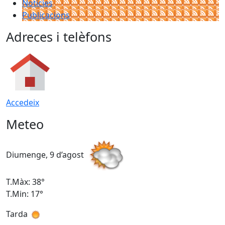
Notícies
Publicacions
Adreces i telèfons
Accedeix
Meteo
Diumenge, 9 d’agost
D
T.Màx: 38°
T
T.Min: 17°
T
Tarda
T