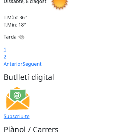
Dissabte, 8 d’agost
D
T.Màx: 36°
T
T.Min: 18°
T
Tarda
1
2
Anterior
Següent
Butlletí digital
Subscriu-te
Plànol / Carrers