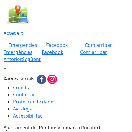
Accedeix
Emergències
Facebook
Com arribar
Anterior
Següent
1
Xarxes socials:
Crèdits
Contactar
Protecció de dades
Avís legal
Accessibilitat
Ajuntament del Pont de Vilomara i Rocafort