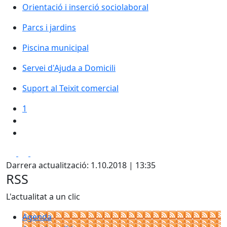
Orientació i inserció sociolaboral
Orientació i inserció sociolaboral
Parcs i jardins
Parcs i jardins
Piscina municipal
Piscina municipal
Servei d'Ajuda a Domicili
Servei d'Ajuda a Domicili
Suport al Teixit comercial
Suport al Teixit comercial
1
Facebook
X
Pdf
Darrera actualització: 1.10.2018 | 13:35
RSS
L'actualitat a un clic
Agenda