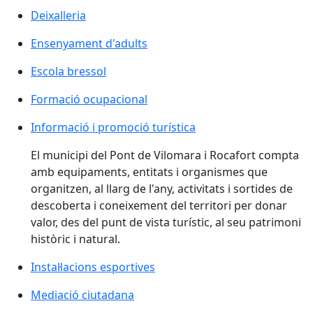
Deixalleria
Deixalleria
Ensenyament d'adults
Ensenyament d'adults
Escola bressol
Escola bressol
Formació ocupacional
Formació ocupacional
Informació i promoció turística
Informació i promoció turística
El municipi del Pont de Vilomara i Rocafort compta
amb equipaments, entitats i organismes que
organitzen, al llarg de l'any, activitats i sortides de
descoberta i coneixement del territori per donar
valor, des del punt de vista turístic, al seu patrimoni
històric i natural.
Instal·lacions esportives
Instal·lacions esportives
Mediació ciutadana
Mediació ciutadana