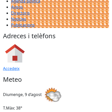
Agenda política
Avisos
Directoris
Notícies
Publicacions
Adreces i telèfons
Accedeix
Meteo
Diumenge, 9 d’agost
D
T.Màx: 38°
T