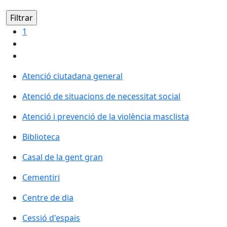
1
Atenció ciutadana general
Atenció ciutadana general
Atenció de situacions de necessitat social
Atenció de situacions de necessitat social
Atenció i prevenció de la violència masclista
Biblioteca
Biblioteca
Casal de la gent gran
Casal de la gent gran
Cementiri
Cementiri
Centre de dia
Centre de dia
Cessió d'espais
Cessió d'espais