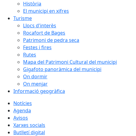
Història
El municipi en xifres
Turisme
Llocs d'interès
Rocafort de Bages
Patrimoni de pedra seca
Festes i fires
Rutes
Mapa del Patrimoni Cultural del municipi
Gigafoto panoràmica del municipi
On dormir
On menjar
Informació geogràfica
Notícies
Agenda
Avisos
Xarxes socials
Butlletí digital