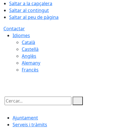
Saltar a la capçalera
Saltar al contingut
Saltar al peu de pàgina
Contactar
Idiomes
Català
Castellà
Anglès
Alemany
Francès
09.08.2026 | 05:10
Cercar:
Ajuntament
Serveis i tràmits