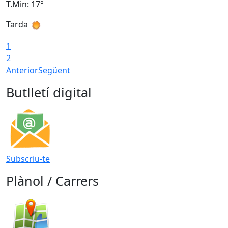
T.Min: 17°
T
Tarda
T
1
2
Anterior
Següent
Butlletí digital
Subscriu-te
Plànol / Carrers